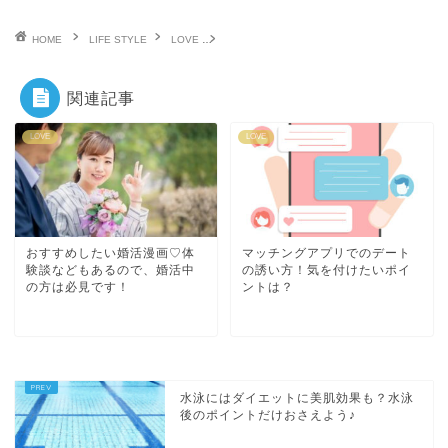
HOME
LIFE STYLE
LOVE
実際社会人サークルに出会いはある？自然な出
関連記事
LOVE
LOVE
おすすめしたい婚活漫画♡体
マッチングアプリでのデート
験談などもあるので、婚活中
の誘い方！気を付けたいポイ
の方は必見です！
ントは？
水泳にはダイエットに美肌効果も？水泳
後のポイントだけおさえよう♪