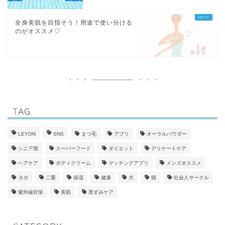
全身美肌を目指そう！用途で使い分ける
のがオススメ♡
TAG
LEYON
SNS
まつ毛
アプリ
オーラルパウダー
シニア期
スーパーフード
ダイエット
デリケートケア
ヘアケア
ボディクリーム
マッチングアプリ
メンズオススメ
ヨガ
二重
保湿
健康
犬
猫
社会人サークル
紫外線対策
美肌
黒ずみケア