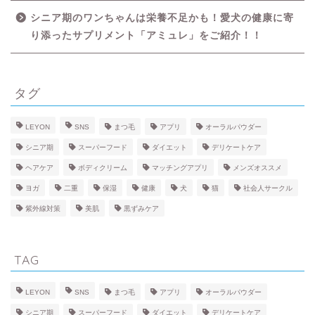
シニア期のワンちゃんは栄養不足かも！愛犬の健康に寄
LIFE STYLE
り添ったサプリメント「アミュレ」をご紹介！！
APP
タグ
HOBBY
LEYON
SNS
まつ毛
アプリ
オーラルパウダー
LOVE
シニア期
スーパーフード
ダイエット
デリケートケア
ヘアケア
ボディクリーム
マッチングアプリ
メンズオススメ
BEAUTY
ヨガ
二重
保湿
健康
犬
猫
社会人サークル
紫外線対策
美肌
黒ずみケア
FACE
TAG
BODY
LEYON
SNS
まつ毛
アプリ
オーラルパウダー
HEALTH
シニア期
スーパーフード
ダイエット
デリケートケア