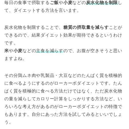
毎日の食事で摂取する
ご飯
や
小麦
などの
炭水化物を制限
し
て、ダイエットする方法を言います。
炭水化物を制限することで、
糖質の摂取量を減らす
ことが
できるので、結果ダイエット効果が期待できるというわけ
です。
米
や
小麦
などの
主食を減らす
ので、お腹が空きそうと思い
ますよね。
その分鶏ムネ肉や乳製品・大豆などのたんぱく質を積極的
に食べるようにするのがローカーボダイエットです。たん
ぱく質を積極的に食べる方法だけではなく、ただ炭水化物
の量を減らしてカロリー計算をしっかりする方法など、い
ろいろな考え方があるのがローカーボダイエットの特徴で
もあります。自分にあった方法を試してみるといいでしょ
う。