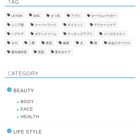
TAG
LEYON
SNS
まつ毛
アプリ
オーラルパウダー
シニア期
スーパーフード
ダイエット
デリケートケア
ヘアケア
ボディクリーム
マッチングアプリ
メンズオススメ
ヨガ
二重
保湿
健康
犬
猫
社会人サークル
紫外線対策
美肌
黒ずみケア
CATEGORY
BEAUTY
BODY
FACE
HEALTH
LIFE STYLE