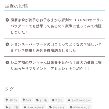
最近の投稿
歯磨き粉が苦手なお子さまから評判のLEYONのオーラル
パウダー！でも効果ってあるの？実際に使ってみて検証
しました！
レヨンスーパーフードの口コミってどうなの？怪しい？
HOME
まずい？効果と評判を徹底調査しました
シニア期のワンちゃんは栄養不足かも！愛犬の健康に寄
LIFE STYLE
り添ったサプリメント「アミュレ」をご紹介！！
APP
タグ
HOBBY
LEYON
SNS
まつ毛
アプリ
オーラルパウダー
LOVE
シニア期
スーパーフード
ダイエット
デリケートケア