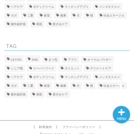
ヘアケア
ボディクリーム
マッチングアプリ
メンズオススメ
BEAUTY
ヨガ
二重
保湿
健康
犬
猫
社会人サークル
紫外線対策
美肌
黒ずみケア
FACE
TAG
BODY
LEYON
SNS
まつ毛
アプリ
オーラルパウダー
HEALTH
シニア期
スーパーフード
ダイエット
デリケートケア
ヘアケア
ボディクリーム
マッチングアプリ
メンズオススメ
PET
ヨガ
二重
保湿
健康
犬
猫
社会人サークル
紫外線対策
美肌
黒ずみケア
MENU
利用規約
プライバシーポリシー