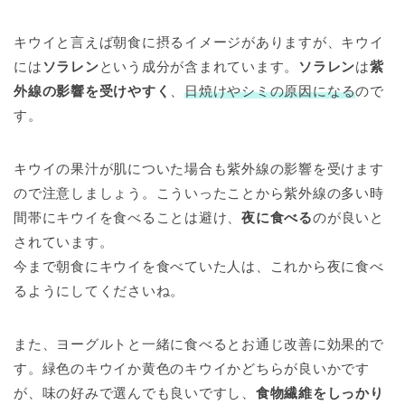
キウイと言えば朝食に摂るイメージがありますが、キウイ
には
ソラレン
という成分が含まれています。
ソラレン
は
紫
外線の影響を受けやすく
、
日焼けやシミの原因になる
ので
す。
キウイの果汁が肌についた場合も紫外線の影響を受けます
ので注意しましょう。こういったことから紫外線の多い時
間帯にキウイを食べることは避け、
夜に食べる
のが良いと
されています。
今まで朝食にキウイを食べていた人は、これから夜に食べ
るようにしてくださいね。
また、ヨーグルトと一緒に食べるとお通じ改善に効果的で
す。緑色のキウイか黄色のキウイかどちらが良いかです
が、味の好みで選んでも良いですし、
食物繊維をしっかり