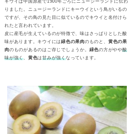
キウイは中国原産で1900年ごろにニュージーランドに伝わ
りました。ニュージーランドにキーウイという鳥がいるの
ですが、その鳥の見た目に似ているのでキウイと名付けら
れたと言われています。
皮に産毛が生えているのが特徴で、味はさっぱりとした酸
味があります。キウイには
緑色の果肉
のものと、
黄色の果
肉
のものがあるのはご存じでしょうか。
緑色
の方がやや
酸
味が強く
、
黄色
は
甘みが強く
なっています。