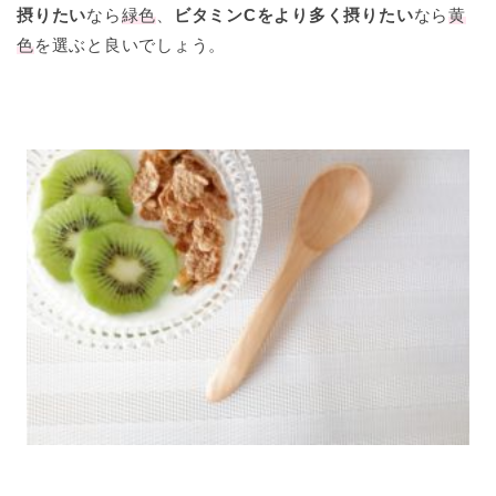
摂りたい
なら
緑色
、
ビタミンCをより多く摂りたい
なら
黄
色
を選ぶと良いでしょう。