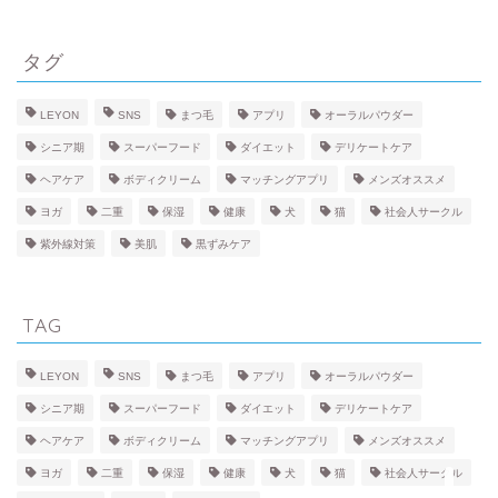
APP
タグ
HOBBY
LEYON
SNS
まつ毛
アプリ
オーラルパウダー
LOVE
シニア期
スーパーフード
ダイエット
デリケートケア
ヘアケア
ボディクリーム
マッチングアプリ
メンズオススメ
BEAUTY
ヨガ
二重
保湿
健康
犬
猫
社会人サークル
紫外線対策
美肌
黒ずみケア
FACE
TAG
BODY
LEYON
SNS
まつ毛
アプリ
オーラルパウダー
HEALTH
シニア期
スーパーフード
ダイエット
デリケートケア
ヘアケア
ボディクリーム
マッチングアプリ
メンズオススメ
PET
ヨガ
二重
保湿
健康
犬
猫
社会人サークル