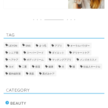
TAG
LEYON
SNS
まつ毛
アプリ
オーラルパウダー
シニア期
スーパーフード
ダイエット
デリケートケア
ヘアケア
ボディクリーム
マッチングアプリ
メンズオススメ
ヨガ
二重
保湿
健康
犬
猫
社会人サークル
紫外線対策
美肌
黒ずみケア
CATEGORY
BEAUTY