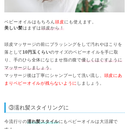
ベビーオイルはもちろん
頭皮
にも使えます。
美しい髪
はまずは
頭皮から！
頭皮マッサージの前にブラッシングをして汚れやほこりを
落として
10円玉くらい
のサイズのベビーオイルを手に取
り、手のひら全体になじませ指の腹で
優しくほぐすように
マッサージしましょう
。
マッサージ後は丁寧にシャンプーして洗い流し、
頭皮にあ
まりベビーオイルが残らないように
しましょう。
③濡れ髪スタイリングに
今流行りの
濡れ髪スタイル
にもベビーオイルは大活躍で