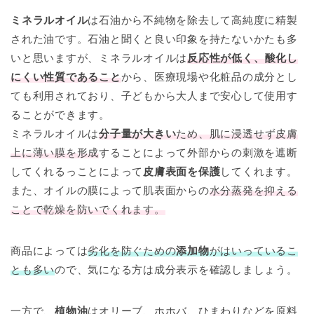
ミネラルオイル
は石油から不純物を除去して高純度に精製
された油です。石油と聞くと良い印象を持たないかたも多
いと思いますが、ミネラルオイルは
反応性が低く、
酸化し
にくい性質であること
から、医療現場や化粧品の成分とし
ても利用されており、子どもから大人まで安心して使用す
ることができます。
ミネラルオイルは
分子量が大きい
ため、肌に浸透せず皮膚
上に薄い膜を形成
することによって外部からの刺激を遮断
してくれるっことによって
皮膚表面を保護
してくれます。
また、オイルの膜によって肌表面からの
水分蒸発を抑える
ことで乾燥を防いでくれます。
商品によっては
劣化を防ぐための
添加物
がはいっているこ
とも多い
ので、気になる方は成分表示を確認しましょう。
一方で、
植物油
はオリーブ、ホホバ、ひまわりなどを原料