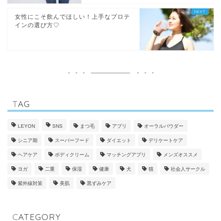
女性にこそ飲んでほしい！上手なプロテ
インの選び方♡
TAG
LEYON
SNS
まつ毛
アプリ
オーラルパウダー
シニア期
スーパーフード
ダイエット
デリケートケア
ヘアケア
ボディクリーム
マッチングアプリ
メンズオススメ
ヨガ
二重
保湿
健康
犬
猫
社会人サークル
紫外線対策
美肌
黒ずみケア
CATEGORY