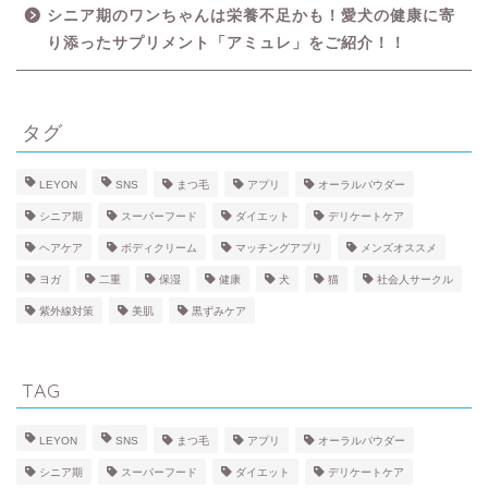
シニア期のワンちゃんは栄養不足かも！愛犬の健康に寄
LIFE STYLE
り添ったサプリメント「アミュレ」をご紹介！！
APP
タグ
HOBBY
LEYON
SNS
まつ毛
アプリ
オーラルパウダー
LOVE
シニア期
スーパーフード
ダイエット
デリケートケア
ヘアケア
ボディクリーム
マッチングアプリ
メンズオススメ
BEAUTY
ヨガ
二重
保湿
健康
犬
猫
社会人サークル
紫外線対策
美肌
黒ずみケア
FACE
TAG
BODY
LEYON
SNS
まつ毛
アプリ
オーラルパウダー
HEALTH
シニア期
スーパーフード
ダイエット
デリケートケア