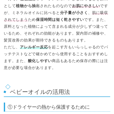
として
植物から抽出
されたものなので
お肌にやさしい
です
が、ミネラルオイルに比べると
分子量が小さく
、
肌に吸収
されてしまう
ため
保湿時間は短く乾きやすい
です。また、
原料となった植物によって含まれる成分が少しずつ違って
いるため、それぞれの効能があります。髪内部の補修や、
髪質改善の効果が期待できるものもあります。
ただし、
アレルギー反応
を起こす方もいらっしゃるのでパ
ッチテストなどで確かめてから使用することをおすすめし
ます。また、
酸化しやすい
商品もあるため保存の際には注
意が必要な場合があります。
ベビーオイルの活用法
①ドライヤーの熱から保護するために