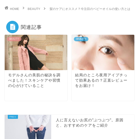
HOME
BEAUTY
髪のケアにオススメ？今注目のベビーオイルの使い方とは
関連記事
BEAUTY
BEAUTY
モデルさんの美肌の秘訣を調
結局のところ夜用アイプチっ
べました！スキンケアや習慣
て効果あるの？正直レビュー
の心がけていること
をお届け！
人に言えないお尻の"ぶつぶつ"。原因
と、おすすめのケアをご紹介