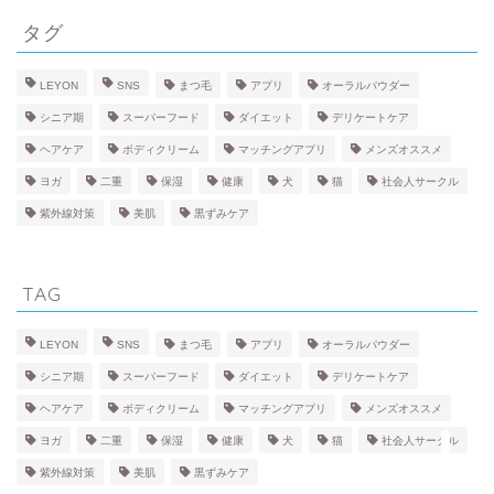
タグ
HOBBY
LEYON
SNS
まつ毛
アプリ
オーラルパウダー
LOVE
シニア期
スーパーフード
ダイエット
デリケートケア
ヘアケア
ボディクリーム
マッチングアプリ
メンズオススメ
BEAUTY
ヨガ
二重
保湿
健康
犬
猫
社会人サークル
紫外線対策
美肌
黒ずみケア
FACE
TAG
BODY
LEYON
SNS
まつ毛
アプリ
オーラルパウダー
HEALTH
シニア期
スーパーフード
ダイエット
デリケートケア
ヘアケア
ボディクリーム
マッチングアプリ
メンズオススメ
PET
ヨガ
二重
保湿
健康
犬
猫
社会人サークル
紫外線対策
美肌
黒ずみケア