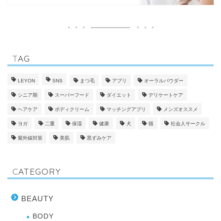
TAG
LEYON
SNS
まつ毛
アプリ
オーラルパウダー
シニア期
スーパーフード
ダイエット
デリケートケア
ヘアケア
ボディクリーム
マッチングアプリ
メンズオススメ
ヨガ
二重
保湿
健康
犬
猫
社会人サークル
紫外線対策
美肌
黒ずみケア
CATEGORY
BEAUTY
BODY