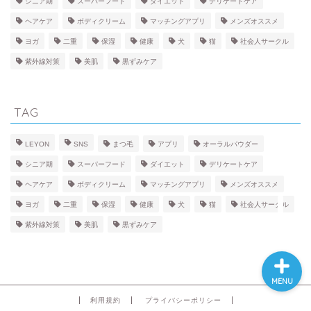
シニア期
スーパーフード
ダイエット
デリケートケア
ヘアケア
ボディクリーム
マッチングアプリ
メンズオススメ
BEAUTY
ヨガ
二重
保湿
健康
犬
猫
社会人サークル
紫外線対策
美肌
黒ずみケア
FACE
TAG
BODY
LEYON
SNS
まつ毛
アプリ
オーラルパウダー
HEALTH
シニア期
スーパーフード
ダイエット
デリケートケア
ヘアケア
ボディクリーム
マッチングアプリ
メンズオススメ
PET
ヨガ
二重
保湿
健康
犬
猫
社会人サークル
紫外線対策
美肌
黒ずみケア
MENU
利用規約
プライバシーポリシー