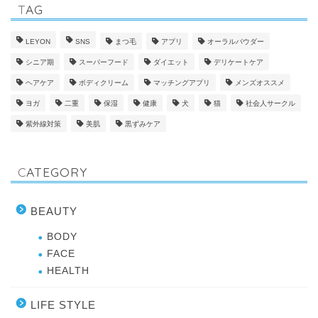
TAG
LEYON
SNS
まつ毛
アプリ
オーラルパウダー
シニア期
スーパーフード
ダイエット
デリケートケア
ヘアケア
ボディクリーム
マッチングアプリ
メンズオススメ
ヨガ
二重
保湿
健康
犬
猫
社会人サークル
紫外線対策
美肌
黒ずみケア
CATEGORY
BEAUTY
BODY
FACE
HEALTH
LIFE STYLE