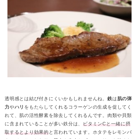
透明感とは結び付きにくいかもしれませんね。
鉄
は
肌の弾
力
や
ハリ
をもたらしてくれるコラーゲンの生成を促してく
れて、肌の活性酵素を除去してくれるんです。肉類や貝類
に含まれていることが多い鉄分は、
ビタミンCと一緒に摂
取するとより効果的
と言われています。ホタテをレモンバ