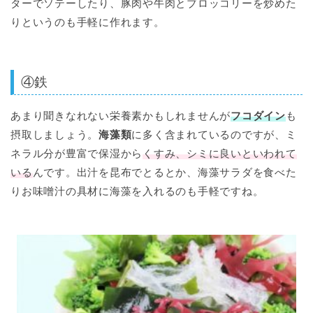
ターでソテーしたり、豚肉や牛肉とブロッコリーを炒めた
りというのも手軽に作れます。
④鉄
あまり聞きなれない栄養素かもしれませんが
フコダイン
も
摂取しましょう。
海藻類
に多く含まれているのですが、ミ
ネラル分が豊富で保湿から
くすみ、シミに良いといわれて
いる
んです。出汁を昆布でとるとか、海藻サラダを食べた
りお味噌汁の具材に海藻を入れるのも手軽ですね。