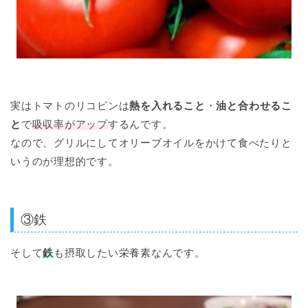
実はトマトのリコピンは
熱を入れること
・
油と合わせるこ
と
で
吸収率がアップ
するんです。
なので、グリルにしてオリーブオイルをかけて食べたりと
いうのが理想的です。
③鉄
そして
鉄
も摂取したい栄養素なんです。