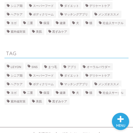
LOVE
シニア期
スーパーフード
ダイエット
デリケートケア
ヘアケア
ボディクリーム
マッチングアプリ
メンズオススメ
BEAUTY
ヨガ
二重
保湿
健康
犬
猫
社会人サークル
紫外線対策
美肌
黒ずみケア
FACE
TAG
BODY
LEYON
SNS
まつ毛
アプリ
オーラルパウダー
HEALTH
シニア期
スーパーフード
ダイエット
デリケートケア
ヘアケア
ボディクリーム
マッチングアプリ
メンズオススメ
PET
ヨガ
二重
保湿
健康
犬
猫
社会人サークル
紫外線対策
美肌
黒ずみケア
MENU