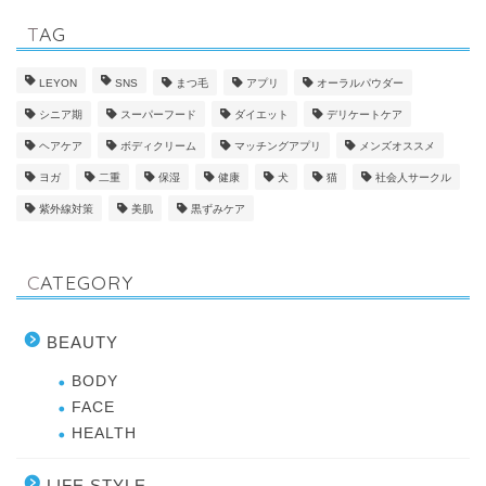
TAG
LEYON
SNS
まつ毛
アプリ
オーラルパウダー
シニア期
スーパーフード
ダイエット
デリケートケア
ヘアケア
ボディクリーム
マッチングアプリ
メンズオススメ
ヨガ
二重
保湿
健康
犬
猫
社会人サークル
紫外線対策
美肌
黒ずみケア
CATEGORY
BEAUTY
BODY
FACE
HEALTH
LIFE STYLE