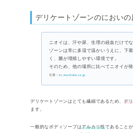
デリケートゾーンのにおいの
ニオイは、汗や尿、生理の経血だけで
ゾーンは常に多湿で温かいうえに、下
く、菌が増殖しやすい環境です。
そのため、他の場所に比べてニオイが
引用：
hc.mochida.co.jp
デリケートゾーンはとても繊細であるため、
デ
ます。
一般的なボディソープ
は
アルカリ性
であること