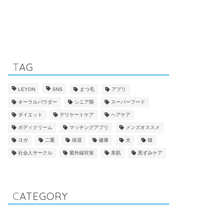
TAG
LEYON
SNS
まつ毛
アプリ
オーラルパウダー
シニア期
スーパーフード
ダイエット
デリケートケア
ヘアケア
ボディクリーム
マッチングアプリ
メンズオススメ
ヨガ
二重
保湿
健康
犬
猫
社会人サークル
紫外線対策
美肌
黒ずみケア
CATEGORY